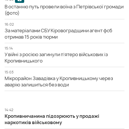
В останню путь провели воїна з Петрівської громади
(фото)
16:02
За матеріалами СБУ Кіровоградщини агент фсб
отримав 15 років тюрми
15:14
У війні з росією загинули п’ятеро військових із
Кропивницького
15:03
Мікрорайон Завадівка у Кропивницькому через
аварію залишиться без води
14:42
Кропивничанина підозрюють у продажі
наркотиків військовому