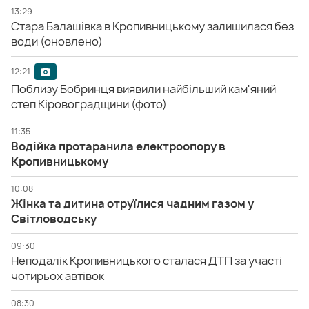
13:29
Стара Балашівка в Кропивницькому залишилася без
води (оновлено)
12:21
Поблизу Бобринця виявили найбільший кам'яний
степ Кіровоградщини (фото)
11:35
Водійка протаранила електроопору в
Кропивницькому
10:08
Жінка та дитина отруїлися чадним газом у
Світловодську
09:30
Неподалік Кропивницького сталася ДТП за участі
чотирьох автівок
08:30