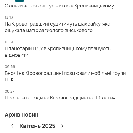
Скільки зараз коштує житло в Кропивницькому
12:13
На Кіровоградщині судитимуть шахрайку, яка
ошукала матір загиблого військового
10:51
Планетарій ЦДУ в Кропивницькому планують
відновити
09:59
Вночі на Кіровоградщині працювали мобільні групи
ППО
08:27
Прогноз погоди на Кіровоградщині на 10 квітня
Архів новин
Квітень 2025