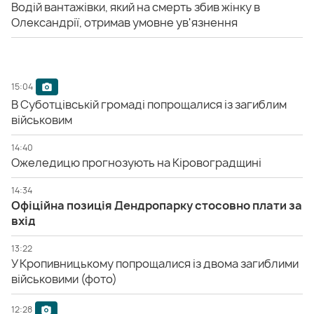
Водій вантажівки, який на смерть збив жінку в
Олександрії, отримав умовне ув'язнення
15:04
В Суботцівській громаді попрощалися із загиблим
військовим
14:40
Ожеледицю прогнозують на Кіровоградщині
14:34
Офіційна позиція Дендропарку стосовно плати за
вхід
13:22
У Кропивницькому попрощалися із двома загиблими
військовими (фото)
12:28