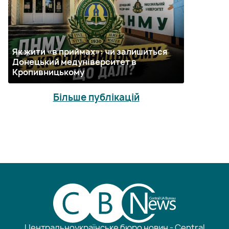
Як жити «в приймах»: чи залишиться
Донецький медуніверситет в
Кропивницькому
Більше публікацій
Центральноукраїнське бюро новин - Central