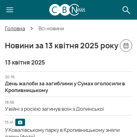
Головна
Всі новини
Новини за 13 квітня 2025 року
13 квітня 2025
20:16
День жалоби за загиблими у Сумах оголосили в
Кропивницькому
18:56
У війні з росією загинув воїн з Долинської
15:41
У Ковалівському парку в Кропивницькому зняли
лавки (фото)