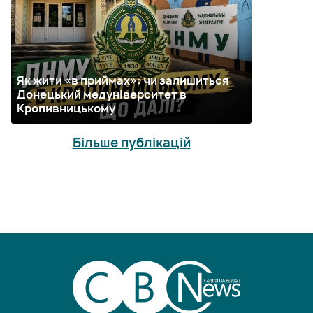
Як жити «в приймах»: чи залишиться
Донецький медуніверситет в
Кропивницькому
Більше публікацій