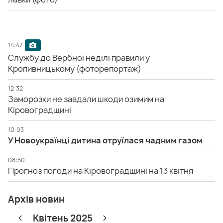
14:47
Службу до Вербної неділі правили у
Кропивницькому (фоторепортаж)
12:32
Заморозки не завдали шкоди озимим на
Кіровоградщині
10:03
У Новоукраїнці дитина отруїлася чадним газом
08:50
Прогноз погоди на Кіровоградщині на 13 квітня
Архів новин
Квітень 2025