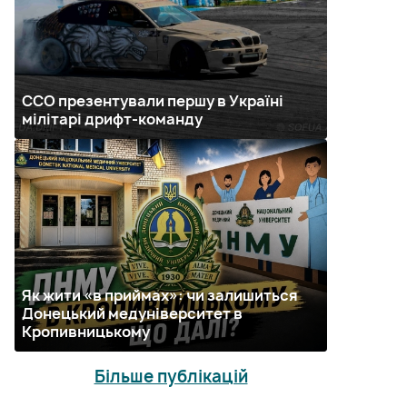
ССО презентували першу в Україні
мілітарі дрифт-команду
Як жити «в приймах»: чи залишиться
Донецький медуніверситет в
Кропивницькому
Більше публікацій