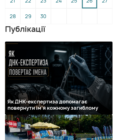
21
22
23
24
25
26
27
28
29
30
Публікації
Як ДНК-експертиза допомагає
повернути ім’я кожному загиблому