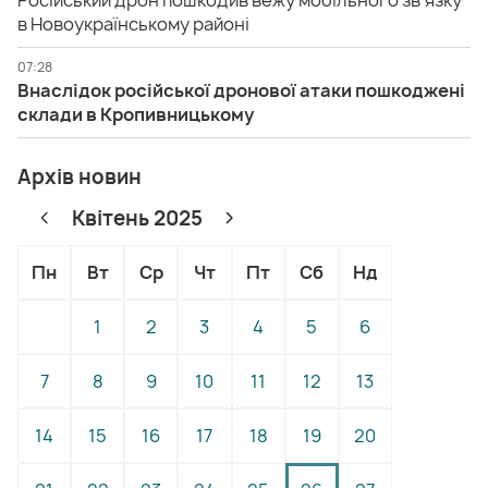
Російський дрон пошкодив вежу мобільного зв'язку
в Новоукраїнському районі
07:28
Внаслідок російської дронової атаки пошкоджені
склади в Кропивницькому
Архів новин
Квітень 2025
Пн
Вт
Ср
Чт
Пт
Сб
Нд
1
2
3
4
5
6
7
8
9
10
11
12
13
14
15
16
17
18
19
20