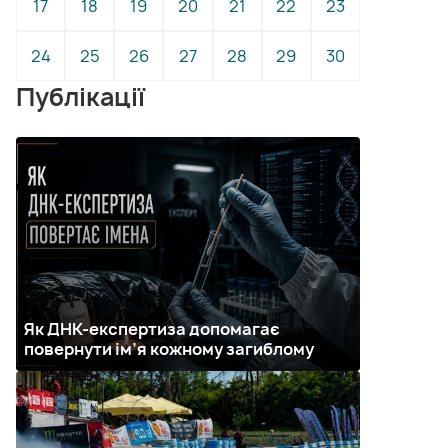
17
18
19
20
21
22
23
24
25
26
27
28
29
30
Публікації
Як ДНК-експертиза допомагає
повернути ім’я кожному загиблому