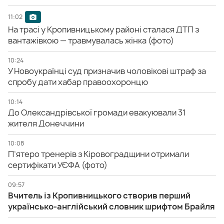
11:02
На трасі у Кропивницькому районі сталася ДТП з
вантажівкою — травмувалась жінка (фото)
10:24
У Новоукраїнці суд призначив чоловікові штраф за
спробу дати хабар правоохоронцю
10:14
До Олександрівської громади евакуювали 31
жителя Донеччини
10:08
П’ятеро тренерів з Кіровоградщини отримали
сертифікати УЄФА (фото)
09:57
Вчитель із Кропивницького створив перший
українсько-англійський словник шрифтом Брайля