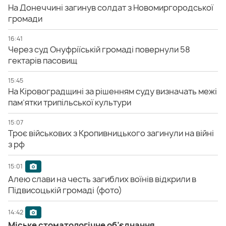
На Донеччині загинув солдат з Новомиргородської
громади
16:41
Через суд Онуфріїській громаді повернули 58
гектарів пасовищ
15:45
На Кіровоградщині за рішенням суду визначать межі
пам’ятки трипільської культури
15:07
Троє військових з Кропивницького загинули на війні
з рф
15:01
Алею слави на честь загиблих воїнів відкрили в
Підвисоцькій громаді (фото)
14:42
Міське стоматологічне об’єднання