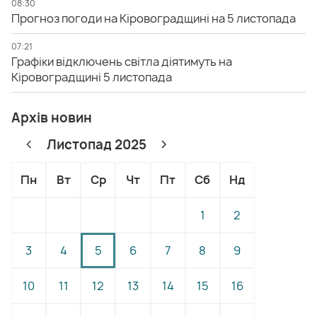
08:30
Прогноз погоди на Кіровоградщині на 5 листопада
07:21
Графіки відключень світла діятимуть на
Кіровоградщині 5 листопада
Архів новин
Листопад 2025
Пн
Вт
Ср
Чт
Пт
Сб
Нд
1
2
3
4
5
6
7
8
9
10
11
12
13
14
15
16