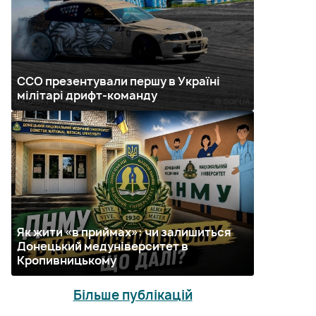
ССО презентували першу в Україні
мілітарі дрифт-команду
Як жити «в приймах»: чи залишиться
Донецький медуніверситет в
Кропивницькому
Більше публікацій