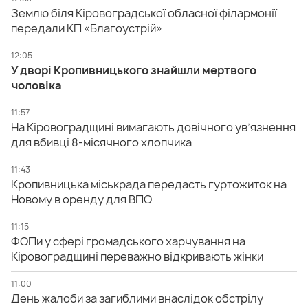
Землю біля Кіровоградської обласної філармонії
передали КП «Благоустрій»
12:05
У дворі Кропивницького знайшли мертвого
чоловіка
11:57
На Кіровоградщині вимагають довічного ув’язнення
для вбивці 8-місячного хлопчика
11:43
Кропивницька міськрада передасть гуртожиток на
Новому в оренду для ВПО
11:15
ФОПи у сфері громадського харчування на
Кіровоградщині переважно відкривають жінки
11:00
День жалоби за загиблими внаслідок обстрілу