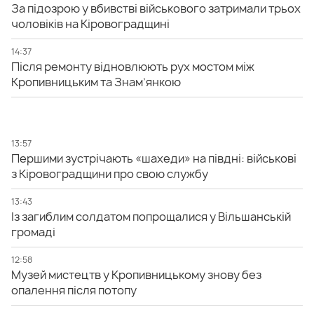
За підозрою у вбивстві військового затримали трьох
чоловіків на Кіровоградщині
14:37
Після ремонту відновлюють рух мостом між
Кропивницьким та Знам’янкою
13:57
Першими зустрічають «шахеди» на півдні: військові
з Кіровоградщини про свою службу
13:43
Із загиблим солдатом попрощалися у Вільшанській
громаді
12:58
Музей мистецтв у Кропивницькому знову без
опалення після потопу