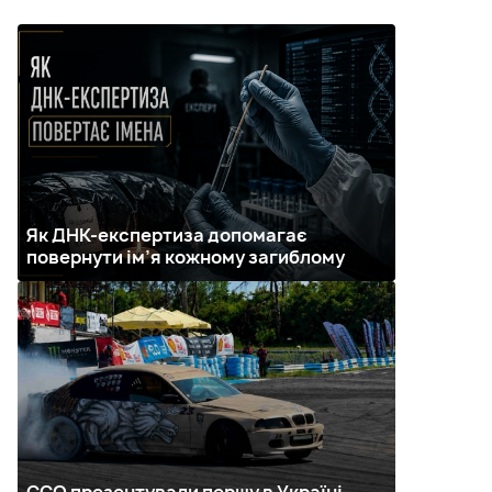
Як ДНК-експертиза допомагає
повернути ім’я кожному загиблому
ССО презентували першу в Україні