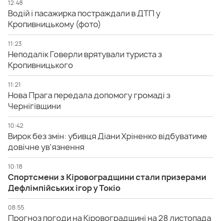
12:48
Водій і пасажирка постраждали в ДТП у
Кропивницькому (фото)
11:23
Неподалік Говерли врятували туриста з
Кропивницького
11:21
Нова Прага передала допомогу громаді з
Чернігівщини
10:42
Вирок без змін: убивця Діани Хріненко відбуватиме
довічне ув'язнення
10:18
Спортсмени з Кіровоградщини стали призерами
Дефлімпійських ігор у Токіо
08:55
Прогноз погоди на Кіровоградщині на 28 листопада