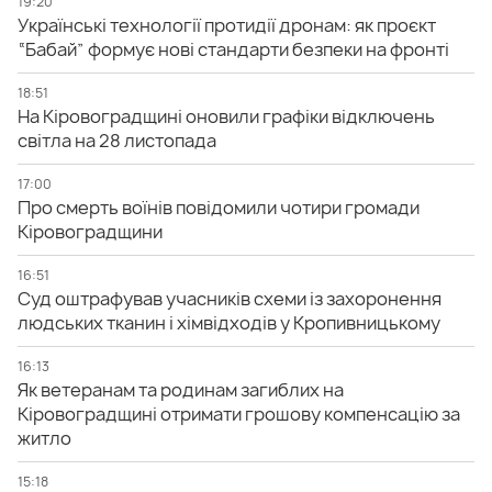
19:20
Українські технології протидії дронам: як проєкт
“Бабай” формує нові стандарти безпеки на фронті
18:51
На Кіровоградщині оновили графіки відключень
світла на 28 листопада
17:00
Про смерть воїнів повідомили чотири громади
Кіровоградщини
16:51
Суд оштрафував учасників схеми із захоронення
людських тканин і хімвідходів у Кропивницькому
16:13
Як ветеранам та родинам загиблих на
Кіровоградщині отримати грошову компенсацію за
житло
15:18