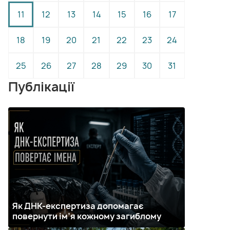
11
12
13
14
15
16
17
18
19
20
21
22
23
24
25
26
27
28
29
30
31
Публікації
Як ДНК-експертиза допомагає
повернути ім’я кожному загиблому