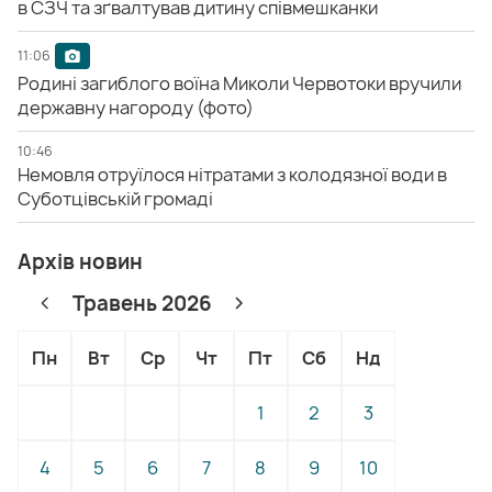
в СЗЧ та зґвалтував дитину співмешканки
11:06
Родині загиблого воїна Миколи Червотоки вручили
державну нагороду (фото)
10:46
Немовля отруїлося нітратами з колодязної води в
Суботцівській громаді
Архів новин
Травень 2026
Пн
Вт
Ср
Чт
Пт
Сб
Нд
1
2
3
4
5
6
7
8
9
10