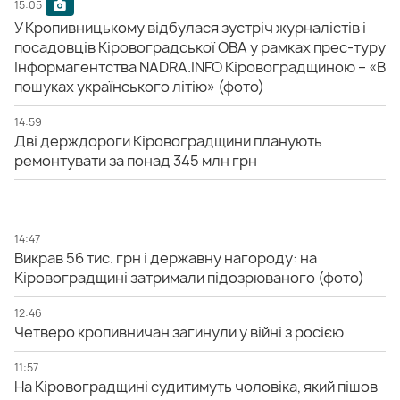
15:05
У Кропивницькому відбулася зустріч журналістів і
посадовців Кіровоградської ОВА у рамках прес-туру
Інформагентства NADRA.INFO Кіровоградщиною – «В
пошуках українського літію» (фото)
14:59
Дві держдороги Кіровоградщини планують
ремонтувати за понад 345 млн грн
14:47
Викрав 56 тис. грн і державну нагороду: на
Кіровоградщині затримали підозрюваного (фото)
12:46
Четверо кропивничан загинули у війні з росією
11:57
На Кіровоградщині судитимуть чоловіка, який пішов