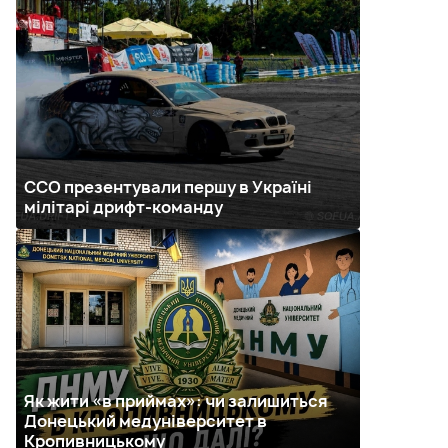
ССО презентували першу в Україні
мілітарі дрифт-команду
Як жити «в приймах»: чи залишиться
Донецький медуніверситет в
Кропивницькому