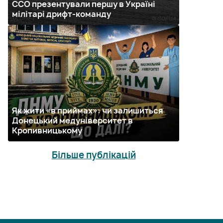
ССО презентували першу в Україні
мілітарі дрифт-команду
Як жити «в приймах»: чи залишиться
Донецький медуніверситет в
Кропивницькому
Більше публікацій