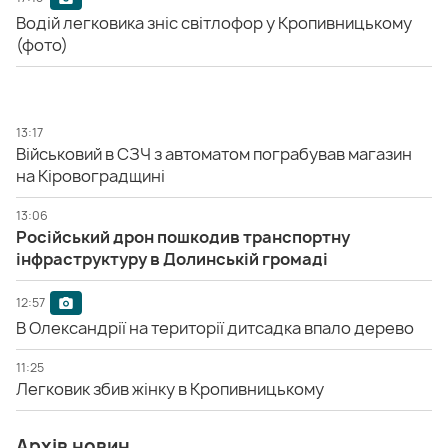
Водій легковика зніс світлофор у Кропивницькому
(фото)
13:17
Військовий в СЗЧ з автоматом пограбував магазин
на Кіровоградщині
13:06
Російський дрон пошкодив транспортну
інфраструктуру в Долинській громаді
12:57
В Олександрії на території дитсадка впало дерево
11:25
Легковик збив жінку в Кропивницькому
Архів новин