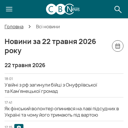
Головна
Всі новини
Новини за 22 травня 2026
року
22 травня 2026
18:01
У війні з рф загинули бійці з Онуфріївської
та Кам'янецької громад
17:41
Як фінський волонтер опинився на лаві підсудних в
Україні та чому його тримають під вартою
17:15