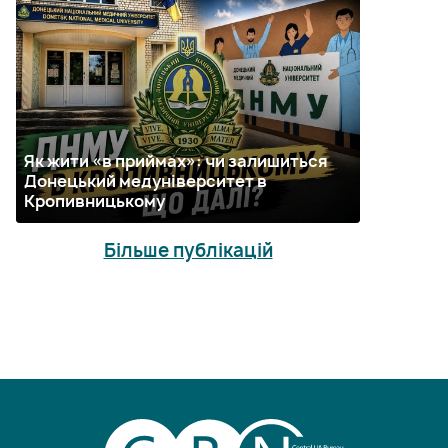
Як жити «в приймах»: чи залишиться
Донецький медуніверситет в
Кропивницькому
Більше публікацій